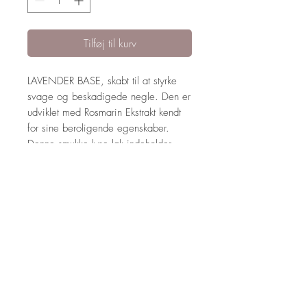
Tilføj til kurv
LAVENDER BASE, skabt til at styrke
svage og beskadigede negle. Den er
udviklet med Rosmarin Ekstrakt kendt
for sine beroligende egenskaber.
Denne smukke lyse lak indeholder
omhyggeligt udvalgte olier og
ingredienser som plejer og styrker
svage og skadede negle.
14 ml.
ANVENDELSE
Til brug som neglelak. Med 2 lag er
RETURNERING OG
dette en smuk lys lilla nuance og en