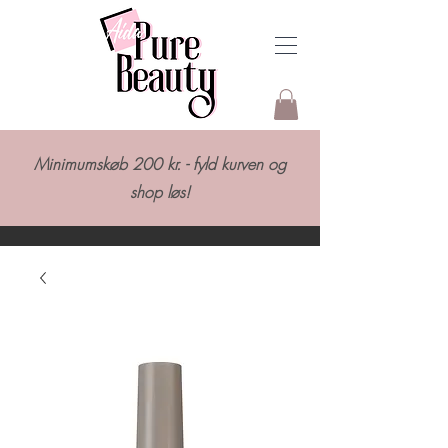
Minimumskøb 200 kr. - fyld kurven og
shop løs!