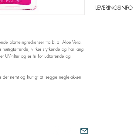
14 dages fortrydelsesr
LEVERINGSINFO
Returprodukter skal v
modtagelse. For return
Levering 5-7 hverdage
nde planteingredienser fra bl.a Aloe Vera,
urtigtørrende, virker styrkende og har lang
 UV-filter og er fri for udtørrende og
r det nemt og hurtigt at lægge neglelakken