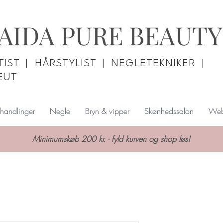
AIDA PURE BEAUTY
IST | HÅRSTYLIST | NEGLETEKNIKER |
EUT
handlinger
Negle
Bryn & vipper
Skønhedssalon
Web
Minimumskøb 200 kr. - fyld kurven og shop løs!