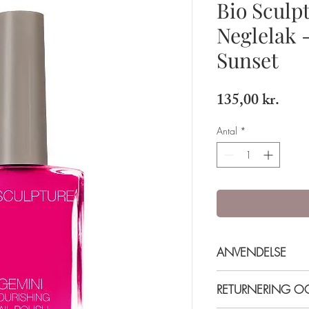
Bio Sculp
Neglelak 
Sunset
Pris
135,00 kr.
Antal
*
ANVENDELSE
Påføres i to lag for be
RETURNERING 
base coat, 2 lag farve 