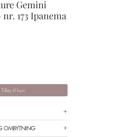
ture Gemini
- nr. 173 Ipanema
Tilføj til kurv
dst holdbarhed og farve. Start med
OG OMBYTNING
og slut af med top coat.