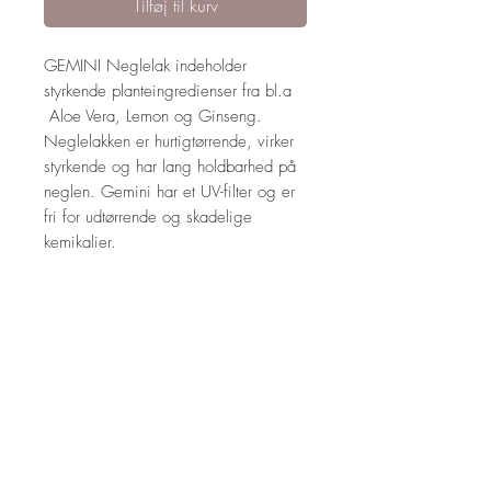
Tilføj til kurv
GEMINI Neglelak indeholder
styrkende planteingredienser fra bl.a
Aloe Vera, Lemon og Ginseng.
Neglelakken er hurtigtørrende, virker
styrkende og har lang holdbarhed på
neglen. Gemini har et UV-filter og er
fri for udtørrende og skadelige
kemikalier.
Neglelakkens tykke sorte pensel gør
det nemt og hurtigt at lægge
neglelakken smukt, jævnt og præcist.
14 ml.
ANVENDELSE