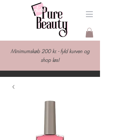
Minimumskøb 200 kr. - fyld kurven og
shop løs!