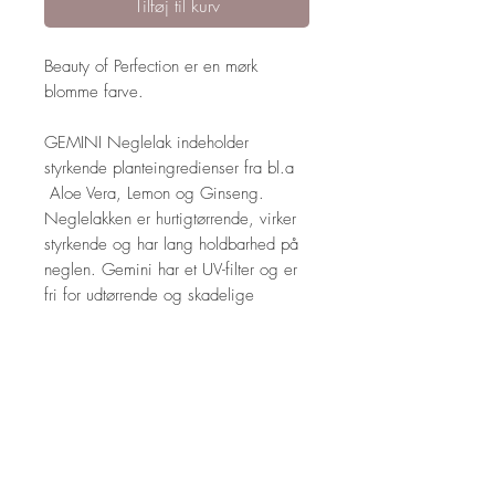
Tilføj til kurv
Beauty of Perfection er en mørk
blomme farve.
GEMINI Neglelak indeholder
styrkende planteingredienser fra bl.a
Aloe Vera, Lemon og Ginseng.
Neglelakken er hurtigtørrende, virker
styrkende og har lang holdbarhed på
neglen. Gemini har et UV-filter og er
fri for udtørrende og skadelige
kemikalier.
Neglelakkens tykke sorte pensel gør
det nemt og hurtigt at lægge
neglelakken smukt, jævnt og præcist.
14 ml.