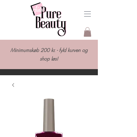
Minimumskøb 200 kr. - fyld kurven og
shop løs!