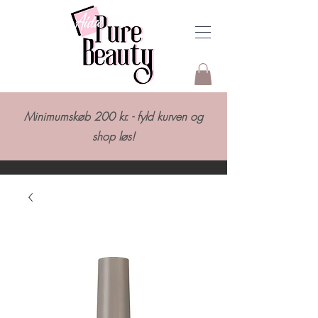
Minimumskøb 200 kr. - fyld kurven og
shop løs!