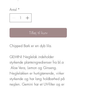
Antal
*
Tilføj til kurv
Chipped Bark er en dyb lila.
GEMINI Neglelak indeholder
styrkende planteingredienser fra bl.a
Aloe Vera, Lemon og Ginseng.
Neglelakken er hurtigtørrende, virker
styrkende og har lang holdbarhed på
neglen. Gemini har et UV-filter og er
fri for udtørrende og skadelige
kemikalier.
Neglelakkens tykke sorte pensel gør