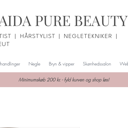
AIDA PURE BEAUTY
IST | HÅRSTYLIST | NEGLETEKNIKER |
EUT
handlinger
Negle
Bryn & vipper
Skønhedssalon
Web
Minimumskøb 200 kr. - fyld kurven og shop løs!