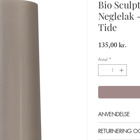
Bio Sculp
Neglelak -
Tide
Pris
135,00 kr.
Antal
*
ANVENDELSE
Påføres i to lag for be
RETURNERING 
base coat, 2 lag farve 