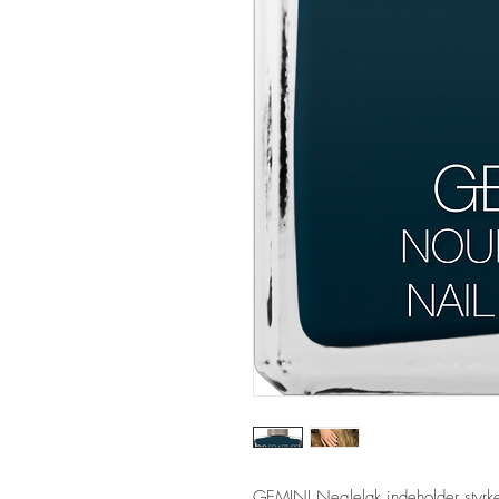
GEMINI Neglelak indeholder styrke