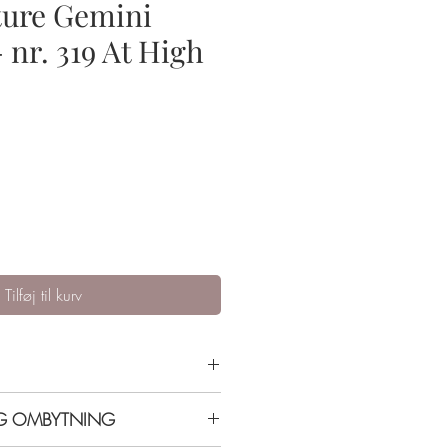
ture Gemini
 nr. 319 At High
Tilføj til kurv
dst holdbarhed og farve. Start med
OG OMBYTNING
og slut af med top coat.