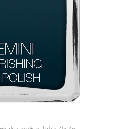
nde planteingredienser fra bl.a Aloe Vera,