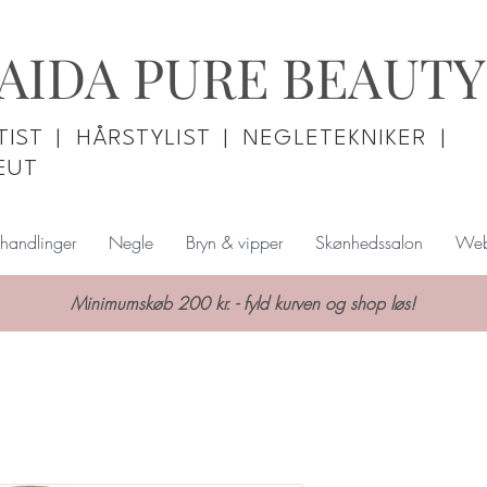
AIDA PURE BEAUTY
IST | HÅRSTYLIST | NEGLETEKNIKER |
EUT
handlinger
Negle
Bryn & vipper
Skønhedssalon
Web
Minimumskøb 200 kr. - fyld kurven og shop løs!