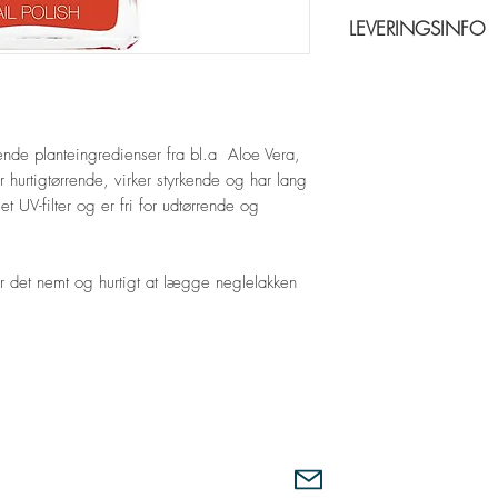
14 dages fortrydelsesr
LEVERINGSINFO
Returprodukter skal v
modtagelse. For return
Levering 5-7 hverdage
nde planteingredienser fra bl.a Aloe Vera,
urtigtørrende, virker styrkende og har lang
 UV-filter og er fri for udtørrende og
r det nemt og hurtigt at lægge neglelakken