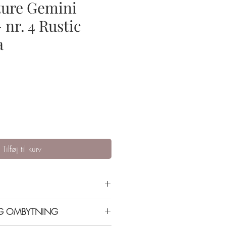
ture Gemini
 nr. 4 Rustic
a
Tilføj til kurv
dst holdbarhed og farve. Start med
OG OMBYTNING
og slut af med top coat.