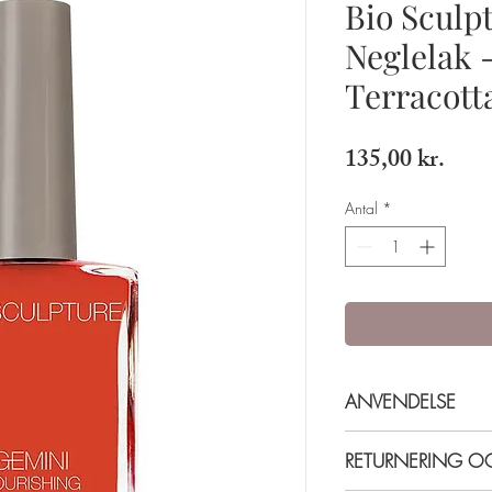
Bio Sculp
Neglelak -
Terracott
Pris
135,00 kr.
Antal
*
ANVENDELSE
Påføres i to lag for be
RETURNERING 
base coat, 2 lag farve 