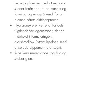
kerne og hjælper med at reparere
skader forårsaget af permanent og
farvning og er også kendt for at
bremse hårets aldringsproces.
Hyaluronsyre er velkendt for dets
fugtbindende egenskaber, der er
indeholdt i formuleringen.
Marshmallow Extract hjælper med
at sprede vipperne mere jævnt.
Aloe Vera nærer vipper og hud og
skaber glans.
Hydroliseret silke er et
proteinderivat, der er meget
hygroskopisk med en evne til at
øge fugtbinding. Frie aminosyrer
er kendt for at trænge ind i de
øvre lag af huden, såvel som
gennem hårets skal ind til kernen.
Denne evne binder fugt og