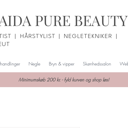
AIDA PURE BEAUTY
IST | HÅRSTYLIST | NEGLETEKNIKER |
EUT
handlinger
Negle
Bryn & vipper
Skønhedssalon
Web
Minimumskøb 200 kr. - fyld kurven og shop løs!