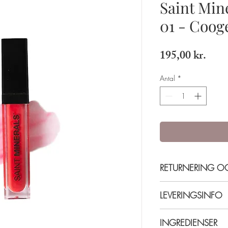
Saint Min
01 - Coog
Pris
195,00 kr.
Antal
*
RETURNERING 
14 dages fortrydelsesr
LEVERINGSINFO
Returprodukter skal v
modtagelse. For return
Levering 5-7 hverdage
INGREDIENSER