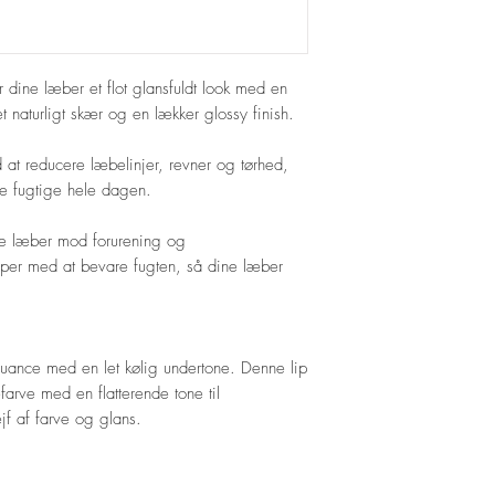
Hydrogenated Polyisob
Triglyceride, Ethylene
Butylene/Ethylene/Styre
ine læber et flot glansfuldt look med en
t-butyl Hydroxyhydroc
et naturligt skær og en lækker glossy finish.
Glycol & Caprylyl Glyc
contain +/- Mica, Ric
at reducere læbelinjer, revner og tørhed,
Dioxide, Yellow #5 la
e fugtige hele dagen.
Lake Dye, Red #7 Lak
Lake Dye, Red #33 Lak
Iron Oxides CI (77491
ne læber mod forurening og
ælper med at bevare fugten, så dine læber
uance med en let kølig undertone. Denne lip
arve med en flatterende tone til
ejf af farve og glans.