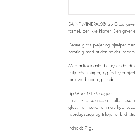
SAINT MINERALS® Lip Gloss giver d
formel, der ikke klistrer. Den giver 
Denne gloss plejer og hjælper med 
samtidig med at den holder læbern
Med antioxidanter beskytter det di
miljøpåvirkninger, og fedtsyrer hj
forbliver bløde og sunde.
Lip Gloss 01 - Coogee
En smukt afbalanceret mellemrosa n
gloss fremhæver din naturlige læbef
hverdagsbrug og tilføjer et blidt str
Indhold: 7 g.