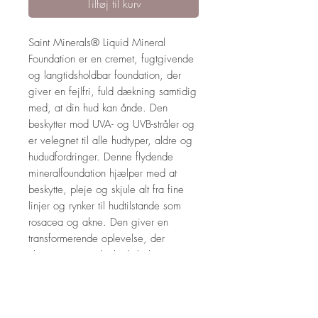
Tilføj til kurv
Saint Minerals® Liquid Mineral
Foundation er en cremet, fugtgivende
og langtidsholdbar foundation, der
giver en fejlfri, fuld dækning samtidig
med, at din hud kan ånde. Den
beskytter mod UVA- og UVB-stråler og
er velegnet til alle hudtyper, aldre og
hududfordringer. Denne flydende
mineralfoundation hjælper med at
beskytte, pleje og skjule alt fra fine
linjer og rynker til hudtilstande som
rosacea og akne. Den giver en
transformerende oplevelse, der
tilpasses netop din huds behov.
Farve 08 er til dybe hudtoner med
kølige undertoner.