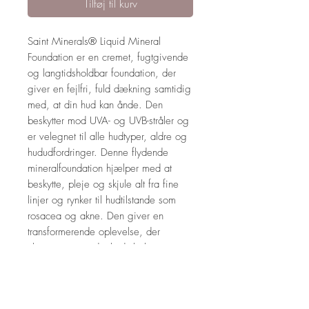
Tilføj til kurv
Saint Minerals® Liquid Mineral
Foundation er en cremet, fugtgivende
og langtidsholdbar foundation, der
giver en fejlfri, fuld dækning samtidig
med, at din hud kan ånde. Den
beskytter mod UVA- og UVB-stråler og
er velegnet til alle hudtyper, aldre og
hududfordringer. Denne flydende
mineralfoundation hjælper med at
beskytte, pleje og skjule alt fra fine
linjer og rynker til hudtilstande som
rosacea og akne. Den giver en
transformerende oplevelse, der
tilpasses netop din huds behov.
Farve 09 er til dybe hudtoner med
neutrale undertoner.