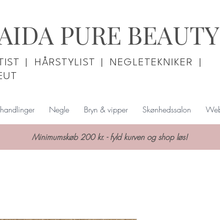
AIDA PURE BEAUTY
IST | HÅRSTYLIST | NEGLETEKNIKER |
EUT
handlinger
Negle
Bryn & vipper
Skønhedssalon
Web
Minimumskøb 200 kr. - fyld kurven og shop løs!