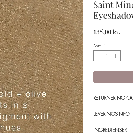
Saint Min
Eyeshadow
Pris
135,00 kr.
Antal
*
RETURNERING 
14 dages fortrydelsesr
LEVERINGSINFO
Returprodukter skal v
modtagelse. For return
Levering 5-7 hverdage
INGREDIENSER