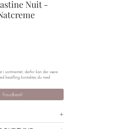
astine Nuit -
 Natcreme
st i sortimentet, derfor kan der være
ed bestilling kontaktes du med
Forudbestil
 påføres Elastine Jour om dagen, og