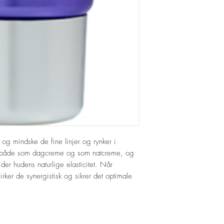
Dehydroacetate, Polysor
Acid, Alpha-Isomethylio
Benzyl Benzoate, Limo
e og mindske de fine linjer og rynker i
des både som dagcreme og som natcreme, og
der hudens naturlige elasticitet. Når
er de synergistisk og sikrer det optimale