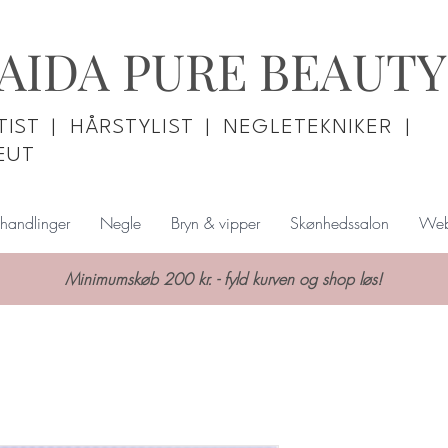
AIDA PURE BEAUTY
IST | HÅRSTYLIST | NEGLETEKNIKER |
EUT
handlinger
Negle
Bryn & vipper
Skønhedssalon
Web
Minimumskøb 200 kr. - fyld kurven og shop løs!