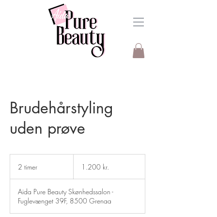
Brudehårstyling
uden prøve
1.200
danske
2 timer
2
1.200 kr.
kroner
t
i
Aida Pure Beauty Skønhedssalon -
m
Fuglevænget 39F, 8500 Grenaa
e
r