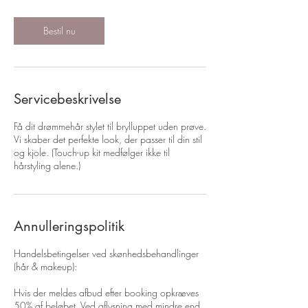
Bestil nu
Servicebeskrivelse
Få dit drømmehår stylet til brylluppet uden prøve.
Vi skaber det perfekte look, der passer til din stil
og kjole. (Touch-up kit medfølger ikke til
hårstyling alene.)
Annulleringspolitik
Handelsbetingelser ved skønhedsbehandlinger
(hår & makeup):
Hvis der meldes afbud efter booking opkræves
50% af beløbet. Ved aflysning med mindre end