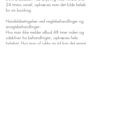
24 timers varsel, opkræves man det fulde beløb
for sin booking.
Handelsbetingelser ved neglebehandlinger og
ansigtsbehandlinger:
Hvis man ikke melder afbud 48 timer inden og
udebliver fra behandlingen, opkræves hele
beløbet. Hvis man vil rykke sin tid kan det senest
gøres 6 timer inden behandlingen starter. Efter
det vil der opkræves det fulde beløb (for den
behandling man har booket) hvis man melder
afbud. Ved forsinkelse på over 15 minutter,
forbeholder jeg mig retten til at aflyse din tid.
Kontaktoplysninger
Fuglevænget 39F, Grenaa, Denmark
23937445
aidaegrlic@outlook.com