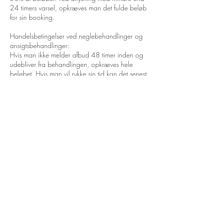
24 timers varsel, opkræves man det fulde beløb
for sin booking.
Handelsbetingelser ved neglebehandlinger og
ansigtsbehandlinger:
Hvis man ikke melder afbud 48 timer inden og
udebliver fra behandlingen, opkræves hele
beløbet. Hvis man vil rykke sin tid kan det senest
gøres 6 timer inden behandlingen starter. Efter
det vil der opkræves det fulde beløb (for den
behandling man har booket) hvis man melder
afbud. Ved forsinkelse på over 15 minutter,
forbeholder jeg mig retten til at aflyse din tid.
Kontaktoplysninger
Fuglevænget 39F, Grenaa, Denmark
23937445
aidaegrlic@outlook.com