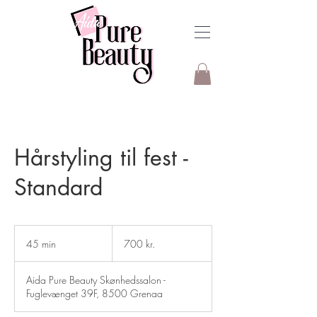
Hårstyling til fest -
Standard
700
danske
45 min
4
700 kr.
kroner
5
m
Aida Pure Beauty Skønhedssalon -
i
Fuglevænget 39F, 8500 Grenaa
n