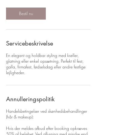
Bestil nu
Servicebeskrivelse
En elegant og holdbar styling med krøller,
glatning eller enkel opsætning. Perfekt til fest,
galla, firmafest, fødselsdag eller andre festlige
lejligheder.
Annulleringspolitik
Handelsbetingelser ved skønhedsbehandlinger
(hår & makeup):
Hvis der meldes afbud efter booking opkræves
50% af beløbet. Ved aflysning med mindre end