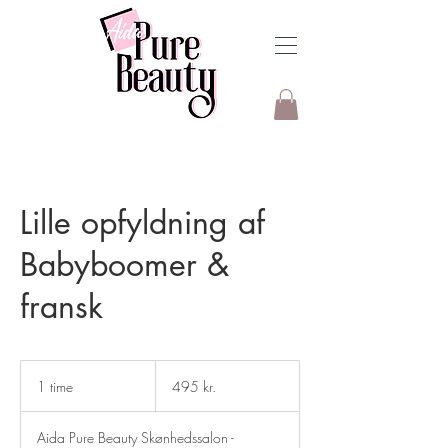
Lille opfyldning af
Babyboomer &
fransk
495
danske
1 time
1
495 kr.
kroner
t
i
Aida Pure Beauty Skønhedssalon -
m