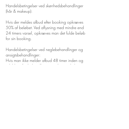
Handelsbetingelser ved skønhedsbehandlinger
(hår & makeup):
Hvis der meldes afbud efter booking opkræves
50% af beløbet. Ved aflysning med mindre end
24 timers varsel, opkræves man det fulde beløb
for sin booking.
Handelsbetingelser ved neglebehandlinger og
ansigtsbehandlinger:
Hvis man ikke melder afbud 48 timer inden og
udebliver fra behandlingen, opkræves hele
beløbet. Hvis man vil rykke sin tid kan det senest
gøres 6 timer inden behandlingen starter. Efter
det vil der opkræves det fulde beløb (for den
behandling man har booket) hvis man melder
afbud. Ved forsinkelse på over 15 minutter,
forbeholder jeg mig retten til at aflyse din tid.
Kontaktoplysninger