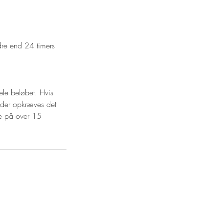
re end 24 timers
le beløbet. Hvis
l der opkræves det
se på over 15