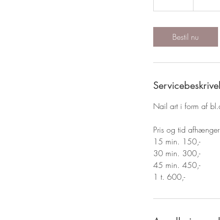
5
m
i
Bestil nu
n
Servicebeskrive
Nail art i form af bl
Pris og tid afhænger
15 min. 150,-
30 min. 300,-
45 min. 450,-
1 t. 600,-