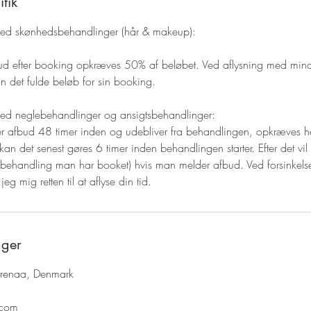
tik
ved skønhedsbehandlinger (hår & makeup):
ud efter booking opkræves 50% af beløbet. Ved aflysning med mind
 det fulde beløb for sin booking.
ved neglebehandlinger og ansigtsbehandlinger:
r afbud 48 timer inden og udebliver fra behandlingen, opkræves he
 kan det senest gøres 6 timer inden behandlingen starter. Efter det vi
n behandling man har booket) hvis man melder afbud. Ved forsinkel
jeg mig retten til at aflyse din tid.
nger
Grenaa, Denmark
.com