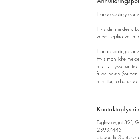
Annulleringspoli
Handelsbetingelser 
Hvis der meldes afb
varsel, opkræves man
Handelsbetingelser 
Hvis man ikke melde
man vil rykke sin tid
fulde beløb (for de
minutter, forbeholder 
Kontaktoplysni
Fuglevænget 39F, 
23937445
aidaegrlic@outlook