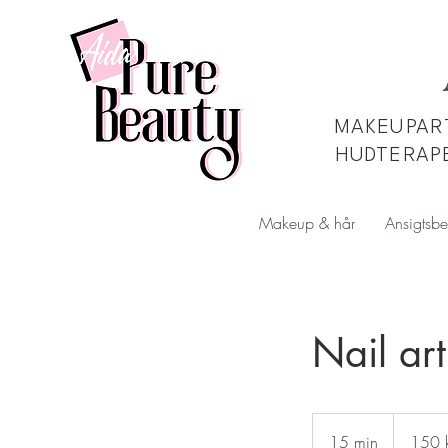
MAKEUPART
HUDTERAP
Makeup & hår
Ansigtsbe
Nail art
150
danske
15 min
1
150 k
kroner