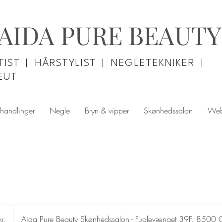
AIDA PURE BEAUTY
IST | HÅRSTYLIST | NEGLETEKNIKER |
EUT
handlinger
Negle
Bryn & vipper
Skønhedssalon
Web
r.
Aida Pure Beauty Skønhedssalon - Fuglevænget 39F, 8500 