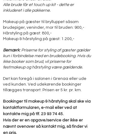
Alle brude får et touch up kit - dette er
inkluderet i alle pakkerne.
Makeup på gæster til brylluppet såsom
brudepiger, veninder, mor til bruden: 900,-
Hårstyling på gæst: 800,-
Makeup & hårstyling på gæst: 1.200,-
Bemærk
: Priserne for styling af gæster gælder
kun i forbindelse med en brudebooking. Hvis du
ikke booker som brud, vil priserne for
festmakeup og hårstyling være gældende.
Det kan foregå i salonen i Grenaa eller ude
ved kunden. Ved udekørende bookinger
tillægges transport. Prisen er 5 kr. pr. km.
Bookinger til makeup & hårstyling skal ske via
kontaktformularen, e-mail eller ved at
kontakte mig på tlf.
23 93 74 45
.
Hvis der er en opgave/service der ikke er
nævnt ovenover så kontakt mig, så finder vi
en pris.