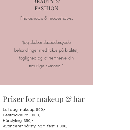
BEAUTY &
FASHION
Photoshoots & modeshows.
"
Jeg skaber skræddersyede
behandlinger med fokus på kvalitet,
faglighed og at fremhæve din
naturlige skønhed
."
Priser for makeup & hår
Let dag makeup: 500,-
Festmakeup: 1.000,-
Hårstyling: 850,-
Avanceret hårstyling til fest: 1.000,-